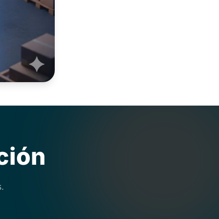
ción
.