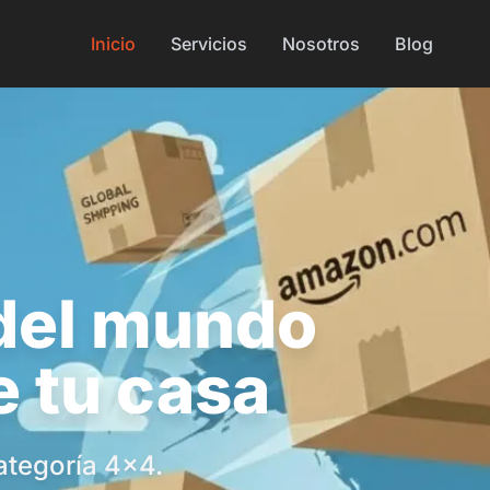
Inicio
Servicios
Nosotros
Blog
del mundo
e tu casa
ategoría 4x4.